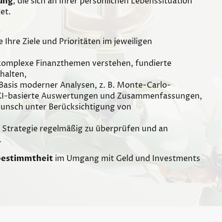
ung
, die sich an Ihrer persönlichen Lebenssituation
et.
ie Ihre Ziele und Prioritäten im jeweiligen
 komplexe Finanzthemen verstehen, fundierte
halten,
Basis moderner Analysen, z. B. Monte-Carlo-
h KI-basierte Auswertungen und Zusammenfassungen,
Wunsch unter Berücksichtigung von
e Strategie regelmäßig zu überprüfen und an
.
bestimmtheit
im Umgang mit Geld und Investments