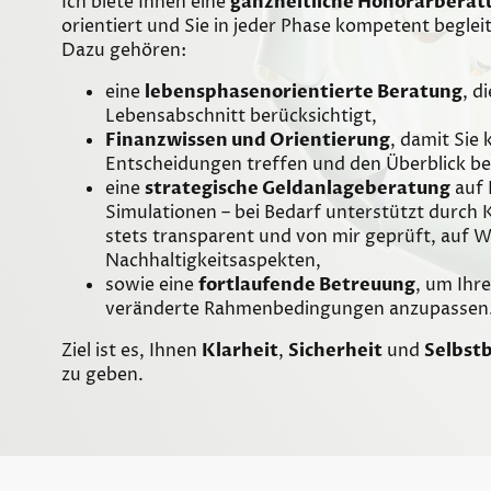
Ich biete Ihnen eine
ganzheitliche Honorarberat
orientiert und Sie in jeder Phase kompetent begleit
Dazu gehören:
eine
lebensphasenorientierte Beratung
, d
Lebensabschnitt berücksichtigt,
Finanzwissen und Orientierung
, damit Sie
Entscheidungen treffen und den Überblick be
eine
strategische Geldanlageberatung
auf 
Simulationen – bei Bedarf unterstützt durc
stets transparent und von mir geprüft, auf 
Nachhaltigkeitsaspekten,
sowie eine
fortlaufende Betreuung
, um Ihr
veränderte Rahmenbedingungen anzupassen
Ziel ist es, Ihnen
Klarheit
,
Sicherheit
und
Selbst
zu geben.