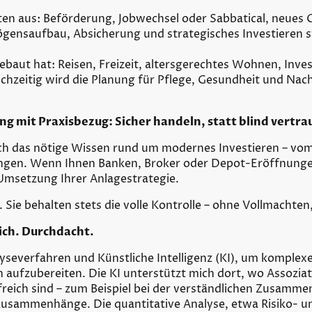
eiten aus: Beförderung, Jobwechsel oder Sabbatical, neues
ögensaufbau, Absicherung und strategisches Investieren 
aut hat: Reisen, Freizeit, altersgerechtes Wohnen, Inves
hzeitig wird die Planung für Pflege, Gesundheit und Nachla
ing mit Praxisbezug: Sicher handeln, statt blind vertr
lich das nötige Wissen rund um modernes Investieren – v
lungen. Wenn Ihnen Banken, Broker oder Depot-Eröffnunge
r Umsetzung Ihrer Anlagestrategie.
fe. Sie behalten stets die volle Kontrolle – ohne Vollmacht
ich. Durchdacht.
severfahren und Künstliche Intelligenz (KI), um komplexe
h aufzubereiten. Die KI unterstützt mich dort, wo Assozia
freich sind – zum Beispiel bei der verständlichen Zusamm
usammenhänge. Die quantitative Analyse, etwa Risiko- 